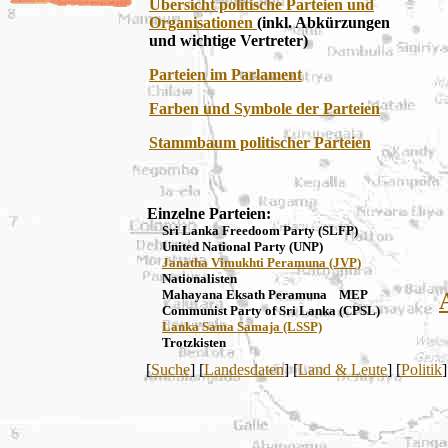
Übersicht politische Parteien und
Organisationen
(inkl. Abkürzungen
und wichtige Vertreter)
Parteien im Parlament
Farben und Symbole der Parteien
Stammbaum politischer Parteien
Einzelne Parteien:
Sri Lanka Freedoom Party (SLFP)
United National Party (UNP)
Janatha Vimukhti Peramuna (JVP)
Nationalisten
Mahayana Eksath Peramuna MEP
Communist Party of Sri Lanka (CPSL)
Lanka Sama Samaja (LSSP)
Trotzkisten
[
Suche
] [
Landesdaten
] [
Land & Leute
] [
Politik
]