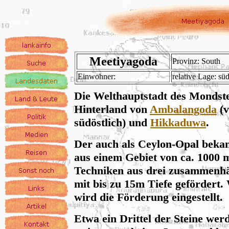
Meetiyagoda
Provinz: South
Einwohner:
relative Lage: süd
Die Welthauptstadt des Mondstei
Hinterland von
Ambalangoda
(v
südöstlich) und
Hikkaduwa
.
Der auch als Ceylon-Opal bekann
aus einem Gebiet von ca. 1000 
Techniken aus drei zusammenh
mit bis zu 15m Tiefe gefördert
wird die Förderung eingestellt.
Etwa ein Drittel der Steine wer