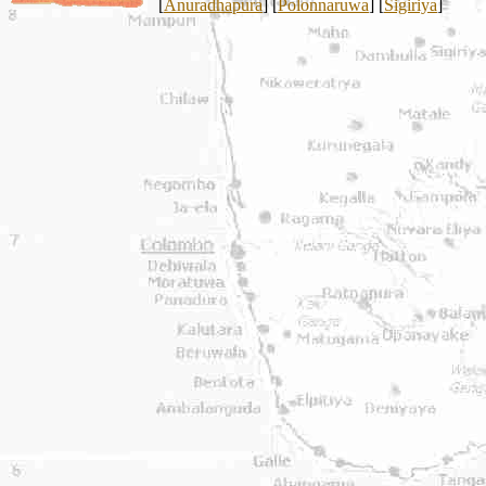
[
Anuradhapura
] [
Polonnaruwa
] [
Sigiriya
]