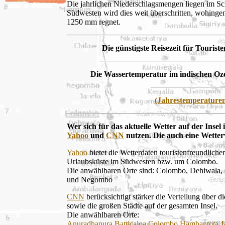
Die jahrlichen Niederschlagsmengen liegen im S
Südwesten wird dies weit überschritten, wohing
1250 mm regnet.
Die günstigste Reisezeit für Tourist
Die Wassertemperatur im indischen Ozean
(Jahrestemperature
Wer sich für das aktuelle Wetter auf der Insel i
Yahoo
und
CNN
nutzen. Die auch eine Wetter
Yahoo
bietet die Wetterdaten touristenfreundliche
Urlaubsküste im Südwesten bzw. um Colombo.
Die anwählbaren Orte sind: Colombo, Dehiwala, 
und Negombo
CNN
berücksichtigt stärker die Verteilung über d
sowie die großen Städte auf der gesamten Insel.
Die anwählbaren Orte:
Anuradhapura
,
Batticaloa
,
Colombo
,
Hambantota
,
J