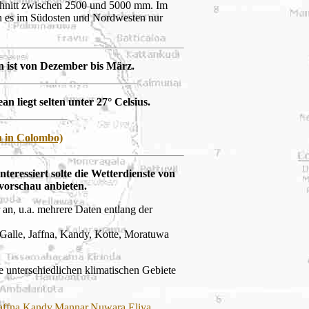
chnitt zwischen 2500 und 5000 mm. Im
en es im Südosten und Nordwesten nur
en ist von Dezember bis März.
 liegt selten unter 27° Celsius.
n in Colombo)
nteressiert solte die Wetterdienste von
vorschau anbieten.
r an, u.a. mehrere Daten entlang der
Galle, Jaffna, Kandy, Kotte, Moratuwa
ie unterschiedlichen klimatischen Gebiete
affna
,
Kandy
,
Mannar
,
Nuwara Eliya
,