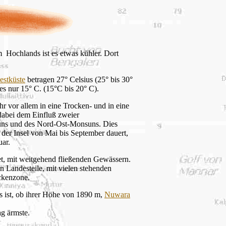
im Hochlands ist es etwas kühler. Dort
estküste
betragen 27° Celsius (25° bis 30°
s nur 15° C. (15°C bis 20° C).
hr vor allem in eine Trocken- und in eine
 dabei dem Einfluß zweier
uns und des Nord-Ost-Monsuns. Dies
 der Insel von Mai bis September dauert,
uar.
et, mit weitgehend fließenden Gewässern.
en Landesteile, mit vielen stehenden
ckenzone.
as ist, ob ihrer Höhe von 1890 m,
Nuwara
g ärmste.