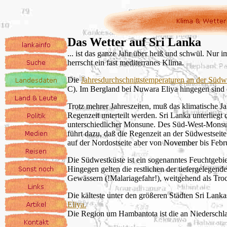
Das Wetter auf Sri Lanka
... ist das ganze Jahr über heiß und schwül. Nur 
herrscht ein fast mediterranes Klima.
Die
Jahresdurchschnittstemperaturen an der Südw
C). Im Bergland bei Nuwara Eliya hingegen sind e
Trotz mehrer Jahreszeiten, muß das klimatische Ja
Regenzeit unterteilt werden. Sri Lanka unterliegt
unterschiedlicher Monsune. Des Süd-West-Mons
führt dazu, daß die Regenzeit an der Südwestseite
auf der Nordostseite aber von November bis Febr
Die Südwestküste ist ein sogenanntes Feuchtgebi
Hingegen gelten die restlichen der tiefergelegend
Gewässern (!Malariagefahr!), weitgehend als Tro
Die kälteste unter den größeren Städten Sri Lank
Eliya.
Die Region um Hambantota ist die an Niederschla